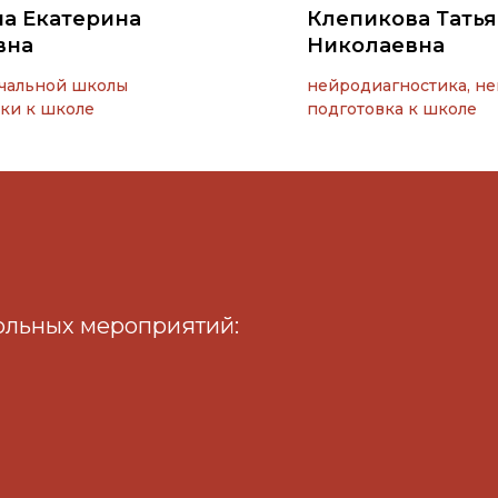
а Екатерина
Клепикова Тать
вна
Николаевна
ачальной школы
нейродиагностика, н
вки к школе
подготовка к школе
ольных мероприятий: