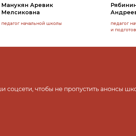
Манукян Аревик
Рябинин
Мелсиковна
Андрее
педагог начальной школы
педагог н
и подгото
и соцсети, чтобы не пропустить анонсы шк