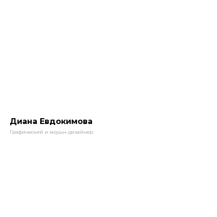
Диана Евдокимова
Графический и моушн-дизайнер.