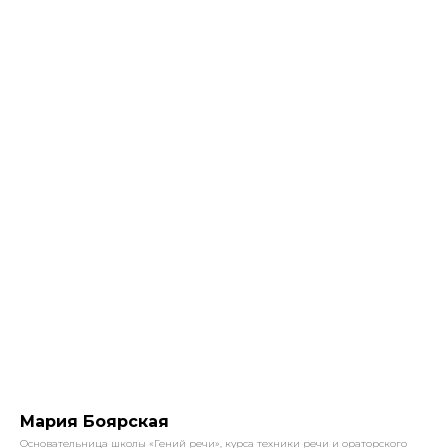
Мария Боярская
Основательница школы «Гений речи», курса техники речи и ораторского