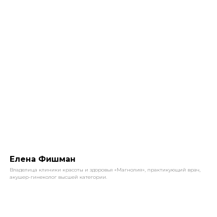
Елена Фишман
Владелица клиники красоты и здоровья «Магнолия», практикующий врач,
акушер-гинеколог высшей категории.