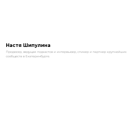
Настя Шипулина
Продюсер, ведущая подкастов и интервьюер, спикер и партнер крупнейших
сообществ в Екатеринбурге.