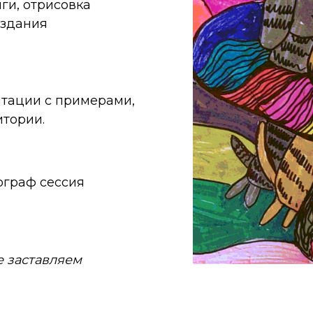
ги, отрисовка
издания
нтации с примерами,
итории.
ограф сессия
е заставляем