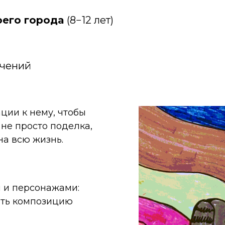
оего города
(8−12 лет)
ючений
ции к нему, чтобы
 не просто поделка,
на всю жизнь.
 и персонажами:
ить композицию