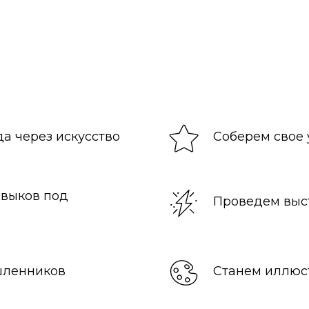
а через искусство
Соберем свое
авыков под
Проведем выс
шленников
Станем иллюс