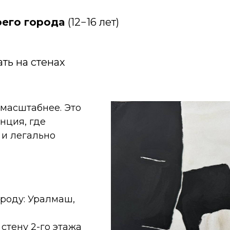
оего города
(12−16 лет)
ть на стенах
масштабнее. Это
нция, где
 и легально
роду: Уралмаш,
стену 2-го этажа