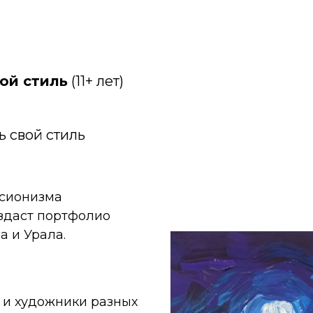
вой стиль
(11+ лет)
ь свой стиль
ссионизма
оздаст портфолио
а и Урала.
 и художники разных