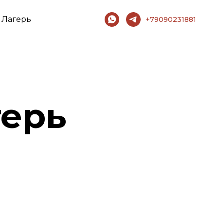
Лагерь
+79090231881
герь